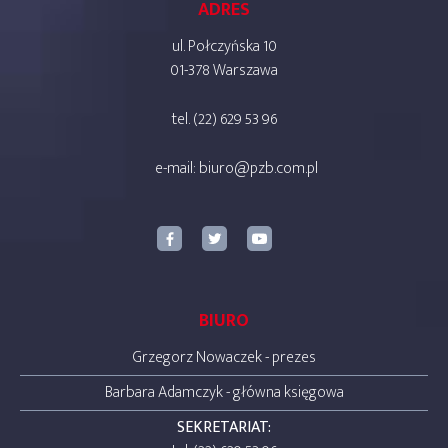
ADRES
ul. Połczyńska 10
01-378 Warszawa
tel. (22) 629 53 96
e-mail:
biuro@pzb.com.pl
BIURO
Grzegorz Nowaczek - prezes
Barbara Adamczyk - główna księgowa
SEKRETARIAT: