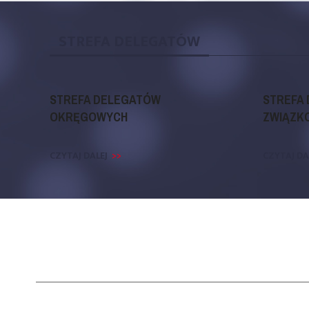
STREFA DELEGATÓW
STREFA DELEGATÓW
STREFA
OKRĘGOWYCH
ZWIĄZK
CZYTAJ DALEJ
CZYTAJ DA