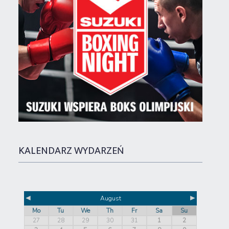
KALENDARZ WYDARZEŃ
◄
►
August
Mo
Tu
We
Th
Fr
Sa
Su
27
28
29
30
31
1
2