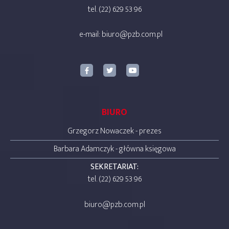
tel. (22) 629 53 96
e-mail:
biuro@pzb.com.pl
BIURO
Grzegorz Nowaczek - prezes
Barbara Adamczyk - główna księgowa
SEKRETARIAT:
tel. (22) 629 53 96
biuro@pzb.com.pl