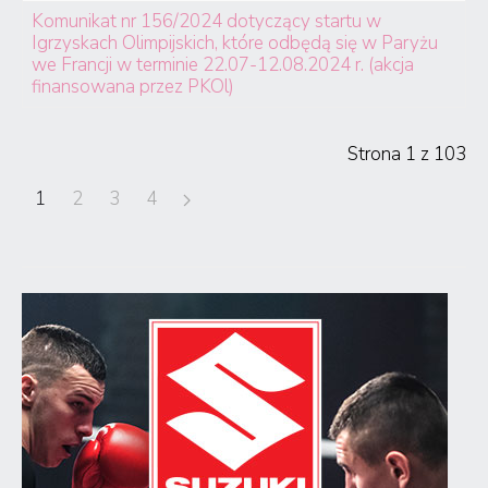
Komunikat nr 156/2024 dotyczący startu w
Igrzyskach Olimpijskich, które odbędą się w Paryżu
we Francji w terminie 22.07-12.08.2024 r. (akcja
finansowana przez PKOl)
Strona 1 z 103
1
2
3
4