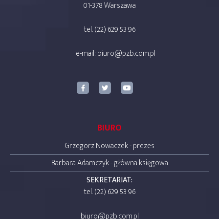
01-378 Warszawa
tel. (22) 629 53 96
e-mail:
biuro@pzb.com.pl
BIURO
Grzegorz Nowaczek - prezes
Barbara Adamczyk - główna księgowa
SEKRETARIAT:
tel. (22) 629 53 96
biuro@pzb.com.pl